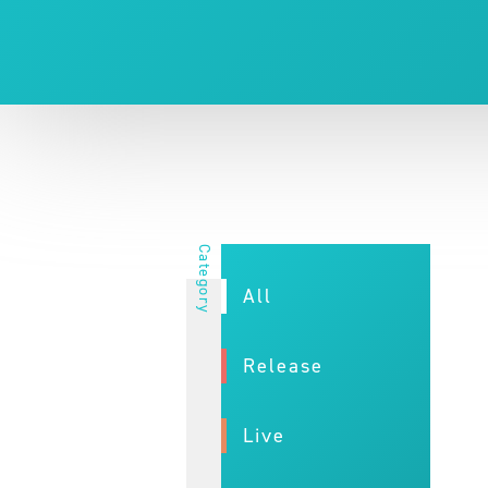
All
Release
Live