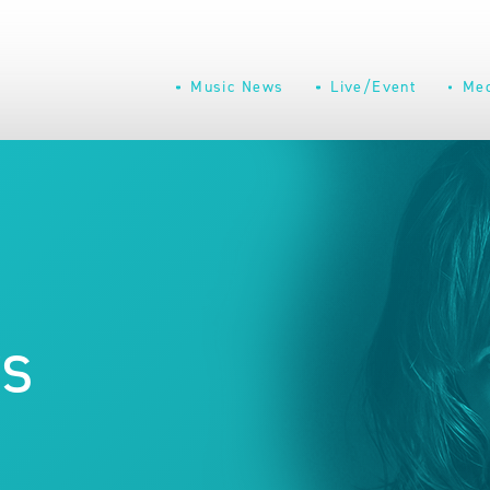
Music News
Live/Event
Me
s