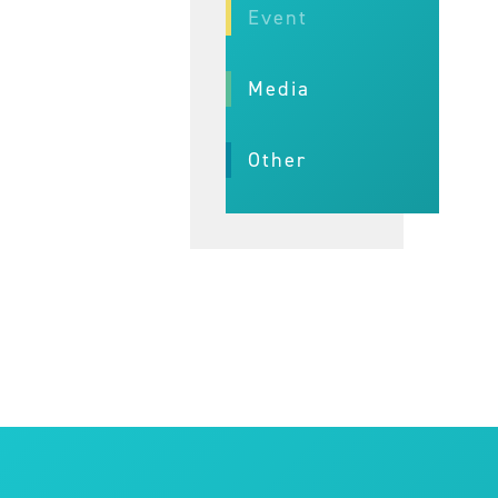
Event
Media
Other