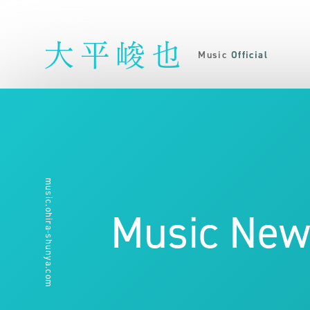
大平峻也
Music Official
music.ohira-shunya.com
Music New