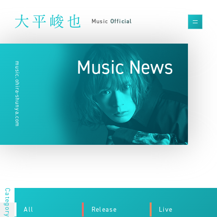
大平峻也
Music Official
Music News
music.ohira-shunya.com
All
Release
Live