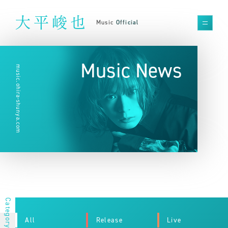
大平峻也
Music Official
Music News
music.ohira-shunya.com
All
Release
Live